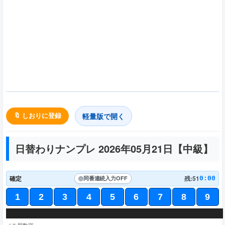
軽量版で開く
🔖 しおりに登録
日替わりナンプレ 2026年05月21日【
中級
】
確定
残:51
0:00
同番連続入力
OFF
1
2
3
4
5
6
7
8
9
2
3
8
2
7
1
8
3
1
6
2
8
4
8
1
7
6
5
4
3
6
7
1
4
3
4
9
5
1
3