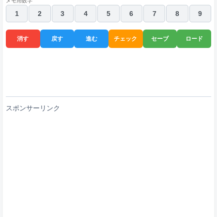
メモ用数字
1
2
3
4
5
6
7
8
9
消す
戻す
進む
チェック
セーブ
ロード
スポンサーリンク