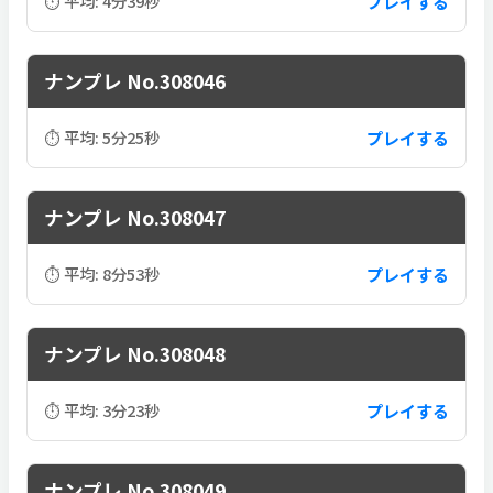
プレイする
⏱ 平均: 4分39秒
ナンプレ No.308046
プレイする
⏱ 平均: 5分25秒
ナンプレ No.308047
プレイする
⏱ 平均: 8分53秒
ナンプレ No.308048
プレイする
⏱ 平均: 3分23秒
ナンプレ No.308049