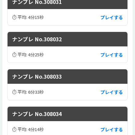
ナンプレ No.308031
プレイする
⏱ 平均: 4分15秒
ナンプレ No.308032
プレイする
⏱ 平均: 4分25秒
ナンプレ No.308033
プレイする
⏱ 平均: 6分33秒
ナンプレ No.308034
プレイする
⏱ 平均: 4分14秒