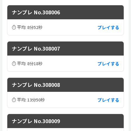
ナンプレ No.308006
プレイする
⏱ 平均: 8分52秒
ナンプレ No.308007
プレイする
⏱ 平均: 8分18秒
ナンプレ No.308008
プレイする
⏱ 平均: 13分50秒
ナンプレ No.308009