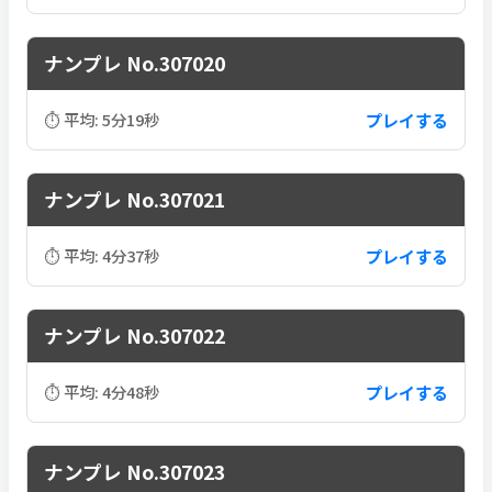
ナンプレ No.307020
プレイする
⏱ 平均: 5分19秒
ナンプレ No.307021
プレイする
⏱ 平均: 4分37秒
ナンプレ No.307022
プレイする
⏱ 平均: 4分48秒
ナンプレ No.307023