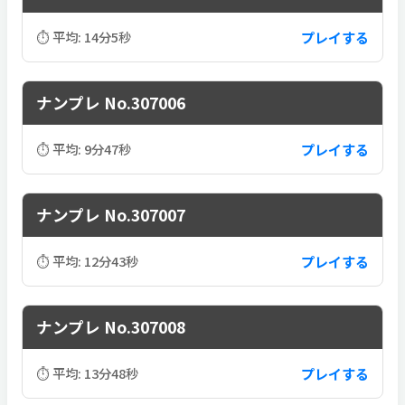
プレイする
⏱ 平均: 14分5秒
ナンプレ No.307006
プレイする
⏱ 平均: 9分47秒
ナンプレ No.307007
プレイする
⏱ 平均: 12分43秒
ナンプレ No.307008
プレイする
⏱ 平均: 13分48秒