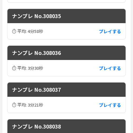
ナンプレ No.308035
プレイする
⏱ 平均: 4分58秒
ナンプレ No.308036
プレイする
⏱ 平均: 3分30秒
ナンプレ No.308037
プレイする
⏱ 平均: 3分21秒
ナンプレ No.308038