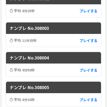
プレイする
⏱ 平均: 8分25秒
ナンプレ No.308003
プレイする
⏱ 平均: 11分35秒
ナンプレ No.308004
プレイする
⏱ 平均: 9分50秒
ナンプレ No.308005
プレイする
⏱ 平均: 8分33秒