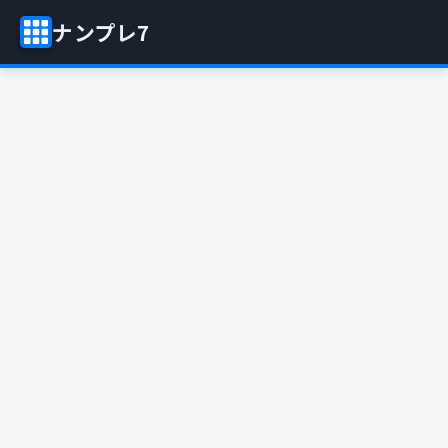
ナンプレ7