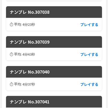
ナンプレ No.307038
プレイする
⏱ 平均: 4分23秒
ナンプレ No.307039
プレイする
⏱ 平均: 4分43秒
ナンプレ No.307040
プレイする
⏱ 平均: 4分37秒
ナンプレ No.307041