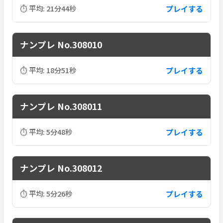
プレイする
⏱ 平均: 21分44秒
ナンプレ No.308010
プレイする
⏱ 平均: 18分51秒
ナンプレ No.308011
プレイする
⏱ 平均: 5分48秒
ナンプレ No.308012
プレイする
⏱ 平均: 5分26秒