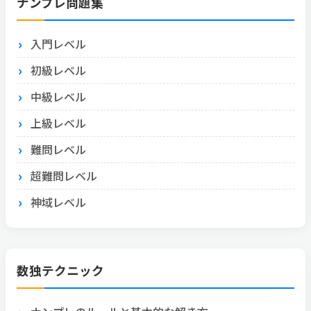
ナンプレ問題集
入門レベル
初級レベル
中級レベル
上級レベル
難問レベル
超難問レベル
神域レベル
数独テクニック