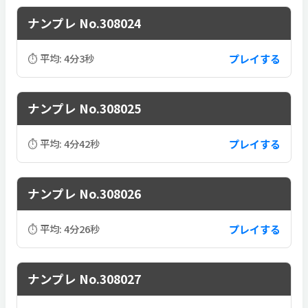
ナンプレ No.308024
プレイする
⏱ 平均: 4分3秒
ナンプレ No.308025
プレイする
⏱ 平均: 4分42秒
ナンプレ No.308026
プレイする
⏱ 平均: 4分26秒
ナンプレ No.308027