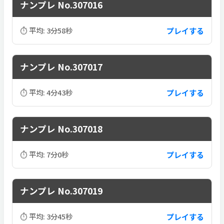
ナンプレ No.307016
プレイする
⏱ 平均: 3分58秒
ナンプレ No.307017
プレイする
⏱ 平均: 4分43秒
ナンプレ No.307018
プレイする
⏱ 平均: 7分0秒
ナンプレ No.307019
プレイする
⏱ 平均: 3分45秒