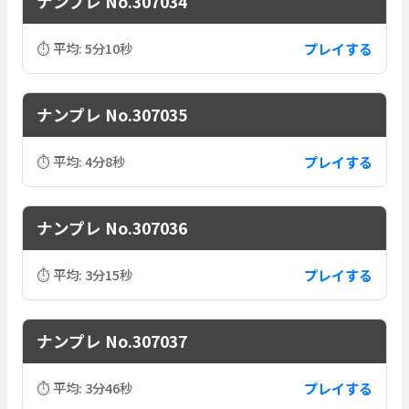
ナンプレ No.307034
プレイする
⏱ 平均: 5分10秒
ナンプレ No.307035
プレイする
⏱ 平均: 4分8秒
ナンプレ No.307036
プレイする
⏱ 平均: 3分15秒
ナンプレ No.307037
プレイする
⏱ 平均: 3分46秒