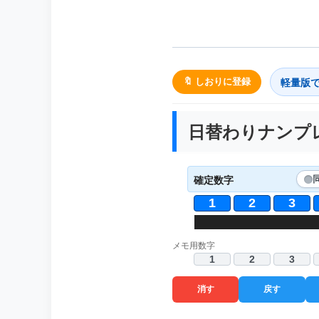
軽量版
🔖 しおりに登録
日替わりナンプレ 
確定数字
1
2
3
メモ用数字
1
2
3
消す
戻す