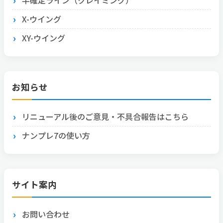
X-ウイング
XY-ウイング
お知らせ
リニューアル後のご意見・不具合報告はこちら
ナンプレ7の使い方
サイト案内
お問い合わせ