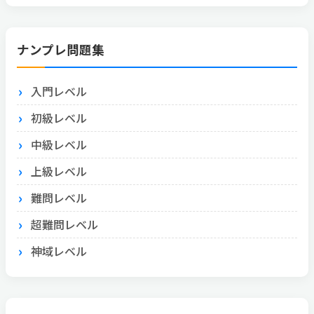
ナンプレ問題集
入門レベル
初級レベル
中級レベル
上級レベル
難問レベル
超難問レベル
神域レベル