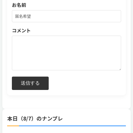
お名前
コメント
送信する
本日（8/7）のナンプレ