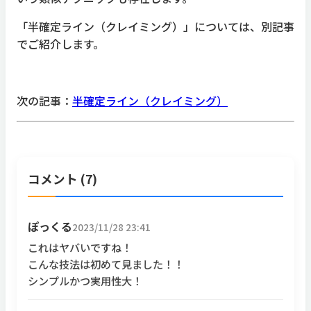
「半確定ライン（クレイミング）」については、別記事
でご紹介します。
次の記事：
半確定ライン（クレイミング）
コメント (7)
ぽっくる
2023/11/28 23:41
これはヤバいですね！

こんな技法は初めて見ました！！

シンプルかつ実用性大！