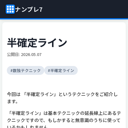
ナンプレ7
半確定ライン
公開日: 2026.05.07
#数独テクニック
#半確定ライン
今回は 「半確定ライン」というテクニックをご紹介し
ます。
「半確定ライン」は基本テクニックの延長線上にあるテ
クニックですので、もしかすると無意識のうちに使って
いるかもしれません。