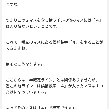
ますね。
つまりこの２マスを含む横ラインの他のマスには「４」
は入り得ないということです。
これで一番左のマスにある候補数字「４」を削ることが
できますね。
削るとこうなります。
ここからは「半確定ライン」とは関係ありませんが、一
番左の縦ラインには候補数字「４」が入ったマスは１つ
だけになっていますね。
よってそのマスは「４」で確定できます。