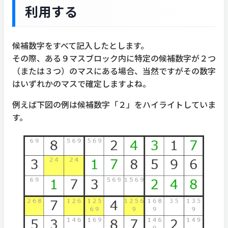
利用する
候補数字をすべて記入したとします。
その際、ある９マスブロック内に特定の候補数字が２つ
（または３つ）のマスにある場合、当然ですがその数字
はいずれかのマスで確定しますよね。
例えば下図の例は候補数字「２」をハイライトしていま
す。