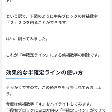
という訳で、下図のように中央ブロックの候補数字
「２」２つを削ることができます。
はい、削ってみました。
これが「半確定ライン」による候補数字の削除です。
効果的な半確定ラインの使い方
せっかくですので、この続きをもう少し見てみましょ
う。
今度は候補数字「４」をハイライトしてみます。
下段右ブロックにヨコ方向の「半確定ライン」ができて