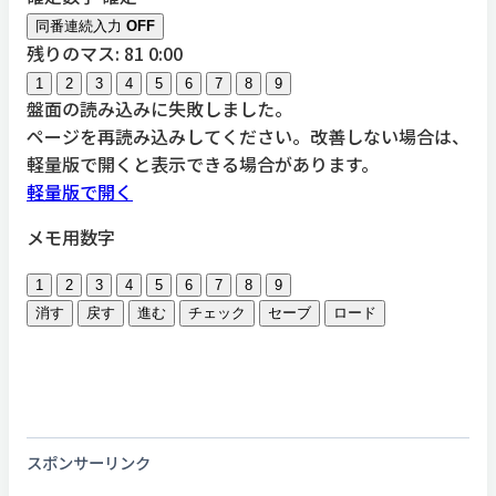
同番連続入力
OFF
残りのマス: 81
0:00
1
2
3
4
5
6
7
8
9
盤面の読み込みに失敗しました。
ページを再読み込みしてください。改善しない場合は、
軽量版で開くと表示できる場合があります。
軽量版で開く
メモ用数字
1
2
3
4
5
6
7
8
9
消す
戻す
進む
チェック
セーブ
ロード
スポンサーリンク