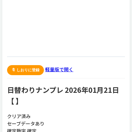
軽量版で開く
🔖 しおりに登録
日替わりナンプレ 2026年01月21日
【
】
クリア済み
セーブデータあり
確定数字
確定