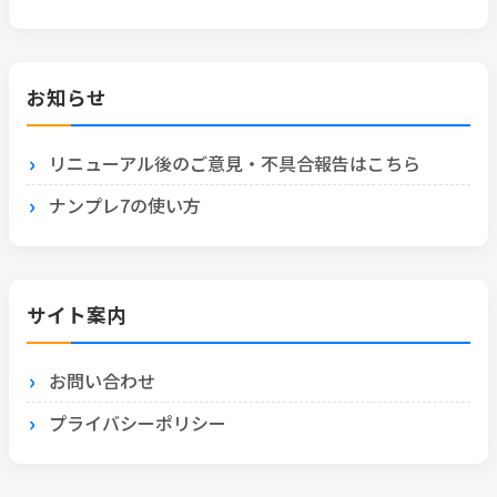
お知らせ
リニューアル後のご意見・不具合報告はこちら
ナンプレ7の使い方
サイト案内
お問い合わせ
プライバシーポリシー