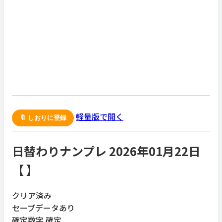
軽量版で開く
🔖 しおりに登録
日替わりナンプレ 2026年01月22日
【
】
クリア済み
セーブデータあり
確定数字
確定