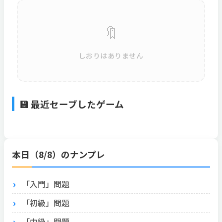
🔖
しおりはありません
💾 最近セーブしたゲーム
本日（8/8）のナンプレ
「入門」問題
「初級」問題
「中級」問題