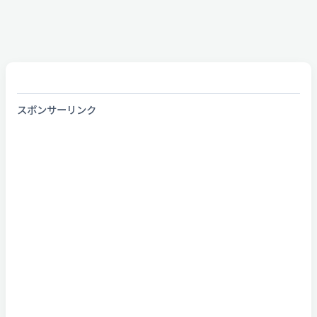
スポンサーリンク