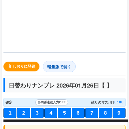
軽量版で開く
🔖 しおりに登録
日替わりナンプレ 2026年01月26日【
】
確定
残りのマス: 81
0:00
同番連続入力
OFF
1
2
3
4
5
6
7
8
9