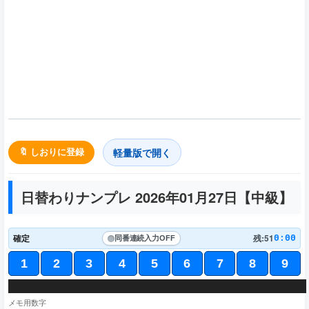
軽量版で開く
🔖 しおりに登録
日替わりナンプレ 2026年01月27日【
中級
】
確定
残:51
0:00
同番連続入力
OFF
1
2
3
4
5
6
7
8
9
1
7
2
5
1
3
4
2
8
2
6
7
4
9
3
9
8
4
6
3
7
1
2
9
6
5
4
3
1
8
メモ用数字