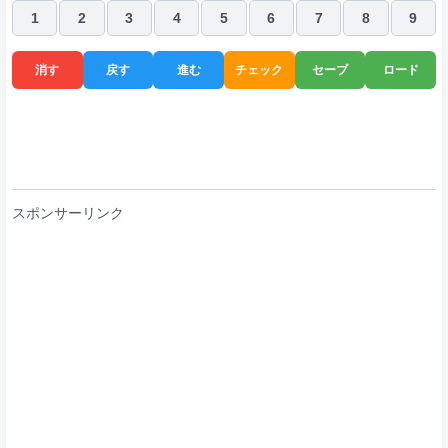
1
2
3
4
5
6
7
8
9
消す
戻す
進む
チェック
セーブ
ロード
スポンサーリンク