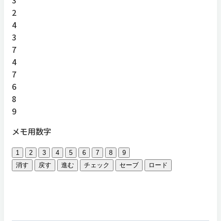
2
4
3
7
4
7
6
8
9
メモ用数字
1
2
3
4
5
6
7
8
9
消す
戻す
進む
チェック
セーブ
ロード