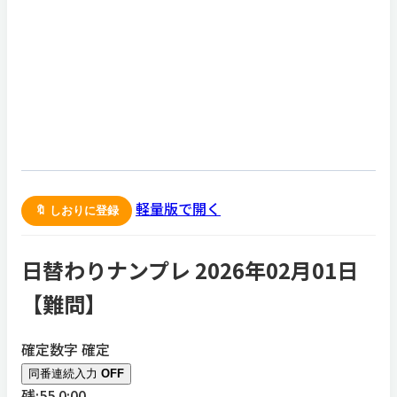
軽量版で開く
🔖 しおりに登録
日替わりナンプレ 2026年02月01日
【
難問
】
確定数字
確定
同番連続入力
OFF
残:55
0:00