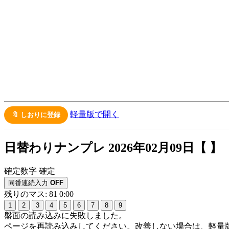
軽量版で開く
🔖 しおりに登録
日替わりナンプレ 2026年02月09日【
】
確定数字
確定
同番連続入力
OFF
残りのマス: 81
0:00
1
2
3
4
5
6
7
8
9
盤面の読み込みに失敗しました。
ページを再読み込みしてください。改善しない場合は、軽量