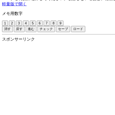
軽量版で開く
メモ用数字
1
2
3
4
5
6
7
8
9
消す
戻す
進む
チェック
セーブ
ロード
スポンサーリンク