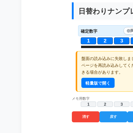
日替わりナンプレ 
確定数字
1
2
3
盤面の読み込みに失敗しま
ページを再読み込みしてく
きる場合があります。
軽量版で開く
メモ用数字
1
2
3
消す
戻す