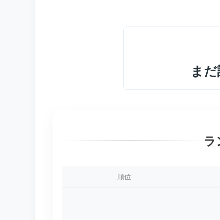
まだ
ラ
順位