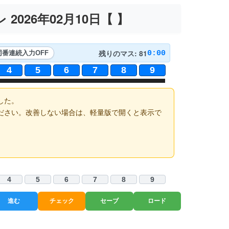
2026年02月10日【
】
残りのマス: 81
0:00
同番連続入力
OFF
4
5
6
7
8
9
した。
ださい。改善しない場合は、軽量版で開くと表示で
4
5
6
7
8
9
進む
チェック
セーブ
ロード