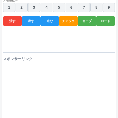
メモ用数字
1
2
3
4
5
6
7
8
9
消す
戻す
進む
チェック
セーブ
ロード
スポンサーリンク