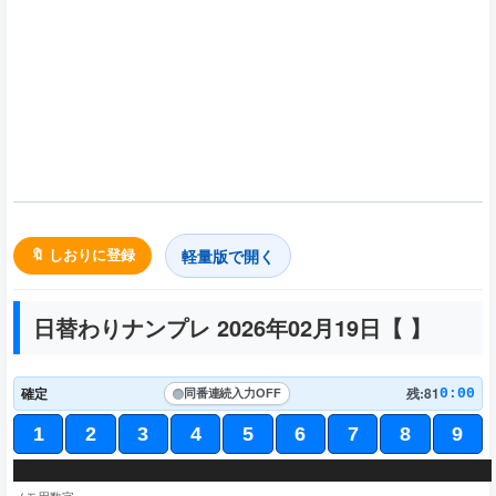
軽量版で開く
🔖 しおりに登録
日替わりナンプレ 2026年02月19日【
】
確定
残:81
0:00
同番連続入力
OFF
1
2
3
4
5
6
7
8
9