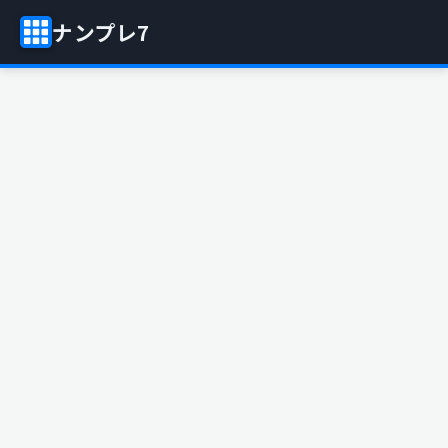
ナンプレ7