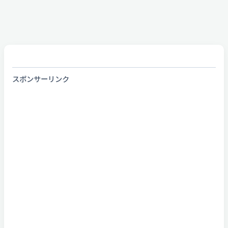
スポンサーリンク