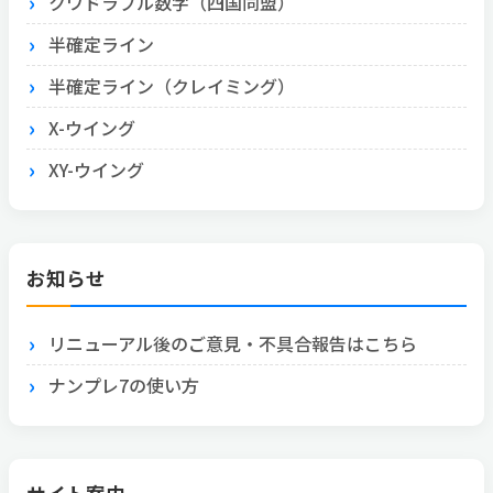
クワドラプル数字（四国同盟）
半確定ライン
半確定ライン（クレイミング）
X-ウイング
XY-ウイング
お知らせ
リニューアル後のご意見・不具合報告はこちら
ナンプレ7の使い方