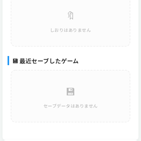
🔖
しおりはありません
💾 最近セーブしたゲーム
💾
セーブデータはありません