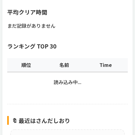
平均クリア時間
まだ記録がありません
ランキング TOP 30
順位
名前
Time
読み込み中...
🔖 最近はさんだしおり