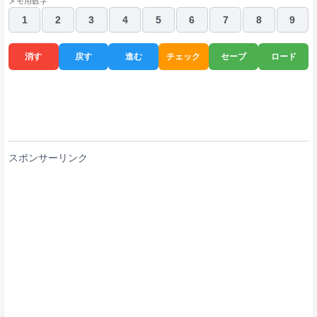
メモ用数字
1
2
3
4
5
6
7
8
9
消す
戻す
進む
チェック
セーブ
ロード
スポンサーリンク