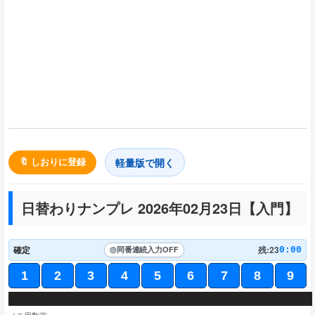
軽量版で開く
🔖 しおりに登録
日替わりナンプレ 2026年02月23日【
入門
】
確定
残:23
0:00
同番連続入力
OFF
1
2
3
4
5
6
7
8
9
5
8
3
6
9
2
3
9
1
6
5
7
8
4
6
4
8
9
7
2
7
9
4
1
3
8
5
1
2
6
8
4
3
7
3
5
4
9
5
7
8
1
2
3
8
7
2
1
9
5
6
4
1
2
9
6
3
7