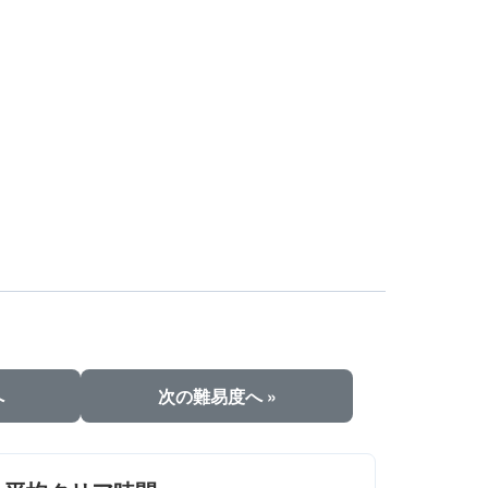
へ
次の難易度へ »