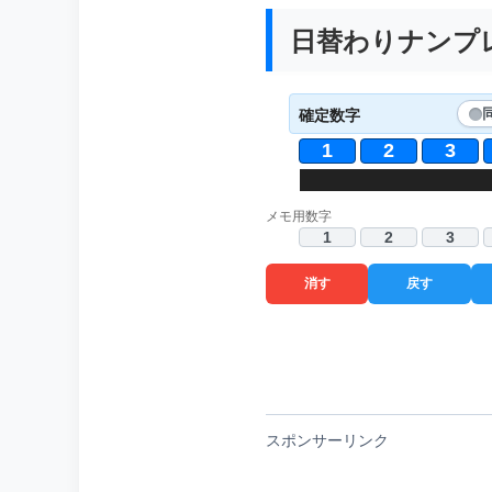
日替わりナンプレ 
確定数字
1
2
3
6
1
5
4
9
8
2
5
8
3
4
メモ用数字
1
2
3
消す
戻す
スポンサーリンク