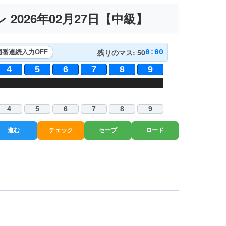
2026年02月27日【
中級
】
残りのマス: 50
0:00
同番連続入力
OFF
4
5
6
7
8
9
1
3
7
5
1
9
4
4
1
7
3
4
5
9
4
2
1
6
9
7
4
5
6
7
8
9
進む
チェック
セーブ
ロード