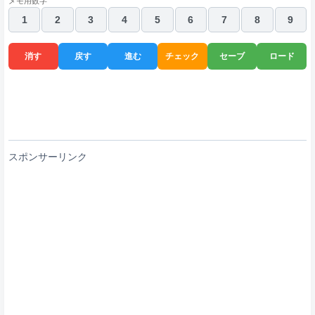
メモ用数字
1
2
3
4
5
6
7
8
9
消す
戻す
進む
チェック
セーブ
ロード
スポンサーリンク