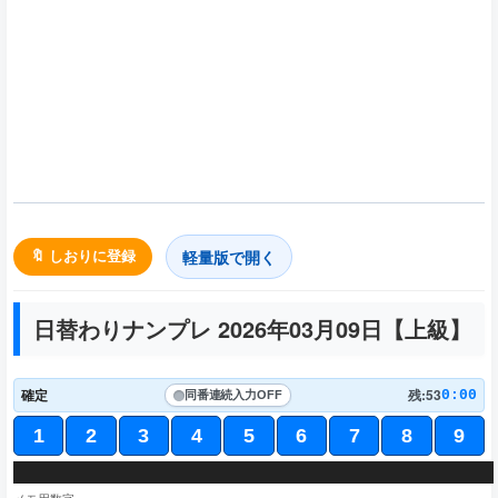
軽量版で開く
🔖 しおりに登録
日替わりナンプレ 2026年03月09日【
上級
】
確定
残:53
0:00
同番連続入力
OFF
1
2
3
4
5
6
7
8
9
5
6
2
8
4
4
1
1
7
9
3
6
1
9
8
5
2
6
1
2
9
6
8
7
1
8
3
6