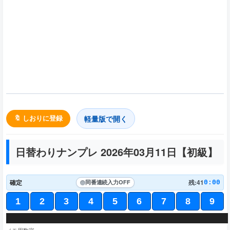
軽量版で開く
🔖 しおりに登録
日替わりナンプレ 2026年03月11日【
初級
】
確定
残:41
0:00
同番連続入力
OFF
1
2
3
4
5
6
7
8
9
5
4
2
3
7
8
6
3
1
7
7
4
5
8
5
2
9
4
6
7
8
4
1
5
3
9
9
3
2
1
4
7
2
3
4
1
3
5
9
8