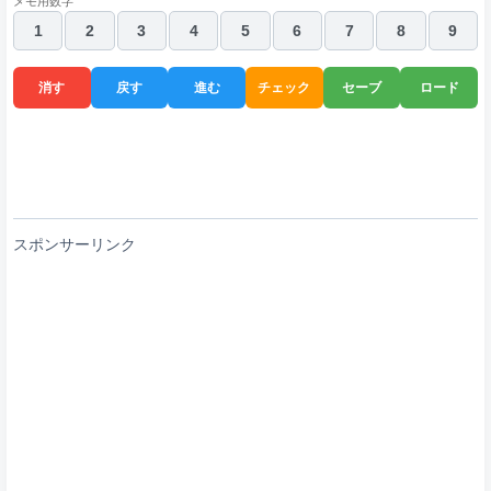
メモ用数字
1
2
3
4
5
6
7
8
9
消す
戻す
進む
チェック
セーブ
ロード
スポンサーリンク