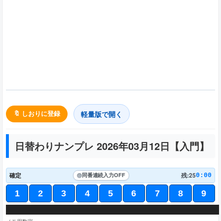
軽量版で開く
🔖 しおりに登録
日替わりナンプレ 2026年03月12日【
入門
】
確定
残:25
0:00
同番連続入力
OFF
1
2
3
4
5
6
7
8
9
6
8
7
1
4
5
4
5
2
3
9
7
2
1
9
5
3
6
6
2
1
5
4
3
8
5
9
2
8
6
1
4
8
7
5
2
3
7
5
2
9
6
4
2
5
7
4
8
3
1
4
3
8
6
7
5