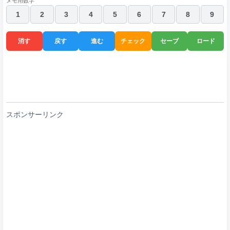
メモ用数字
1
2
3
4
5
6
7
8
9
消す
戻す
進む
チェック
セーブ
ロード
スポンサーリンク