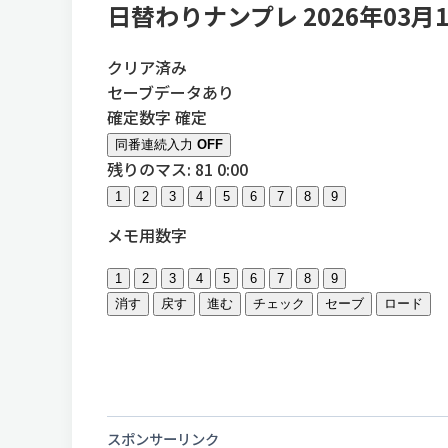
日替わりナンプレ 2026年03月
クリア済み
セーブデータあり
確定数字
確定
同番連続入力
OFF
残りのマス: 81
0:00
1
2
3
4
5
6
7
8
9
メモ用数字
1
2
3
4
5
6
7
8
9
消す
戻す
進む
チェック
セーブ
ロード
スポンサーリンク