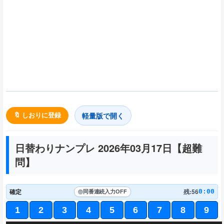
軽量版で開く
🔖 しおりに登録
日替わりナンプレ 2026年03月17日【
超難
問
】
確定
残:56
0:00
同番連続入力
OFF
1
2
3
4
5
6
7
8
9
3
7