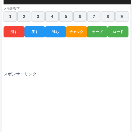
4
8
9
2
3
5
6
4
2
6
2
3
9
8
5
6
5
3
1
2
8
7
5
メモ用数字
1
2
3
4
5
6
7
8
9
消す
戻す
進む
チェック
セーブ
ロード
スポンサーリンク