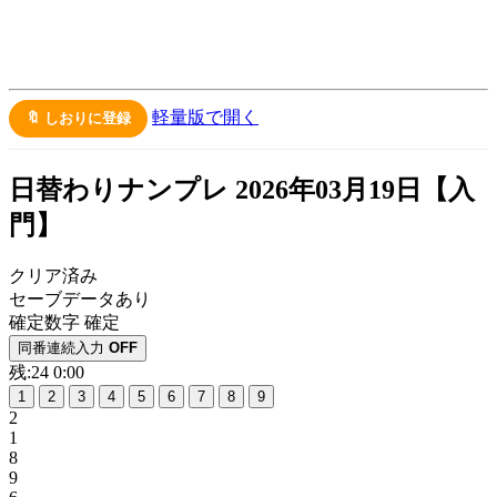
軽量版で開く
🔖 しおりに登録
日替わりナンプレ 2026年03月19日【
入
門
】
クリア済み
セーブデータあり
確定数字
確定
同番連続入力
OFF
残:24
0:00
1
2
3
4
5
6
7
8
9
2
1
8
9