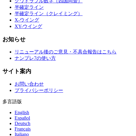
クワドラプル数字（四国同盟）
半確定ライン
半確定ライン（クレイミング）
X-ウイング
XY-ウイング
お知らせ
リニューアル後のご意見・不具合報告はこちら
ナンプレ7の使い方
サイト案内
お問い合わせ
プライバシーポリシー
多言語版
English
Español
Deutsch
Français
Italiano