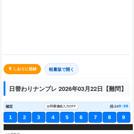
軽量版で開く
🔖 しおりに登録
日替わりナンプレ 2026年03月22日【
難問
】
確定
残:54
0:00
同番連続入力
OFF
1
2
3
4
5
6
7
8
9
6
1
3
8
5
7
4
8
6
4
2
1
7
3
3
8
1
5
1
7
4
3
7
8
4
8
5