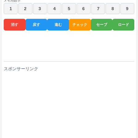
メモ用数字
1
2
3
4
5
6
7
8
9
消す
戻す
進む
チェック
セーブ
ロード
スポンサーリンク