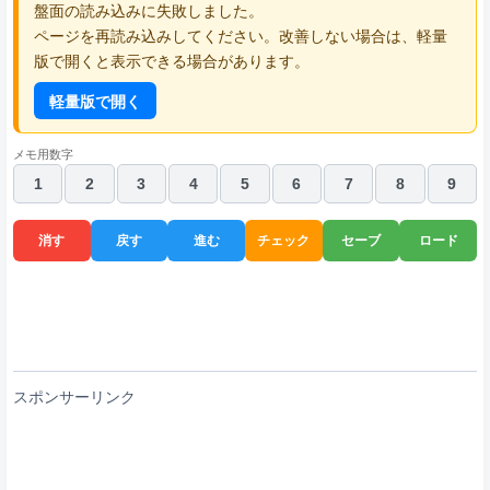
盤面の読み込みに失敗しました。
ページを再読み込みしてください。改善しない場合は、軽量
版で開くと表示できる場合があります。
軽量版で開く
メモ用数字
1
2
3
4
5
6
7
8
9
消す
戻す
進む
チェック
セーブ
ロード
スポンサーリンク