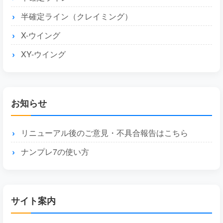
半確定ライン（クレイミング）
X-ウイング
XY-ウイング
お知らせ
リニューアル後のご意見・不具合報告はこちら
ナンプレ7の使い方
サイト案内