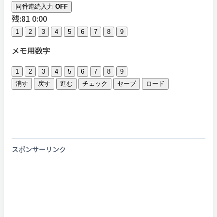
同番連続入力
OFF
残:81
0:00
1
2
3
4
5
6
7
8
9
メモ用数字
1
2
3
4
5
6
7
8
9
消す
戻す
進む
チェック
セーブ
ロード
スポンサーリンク