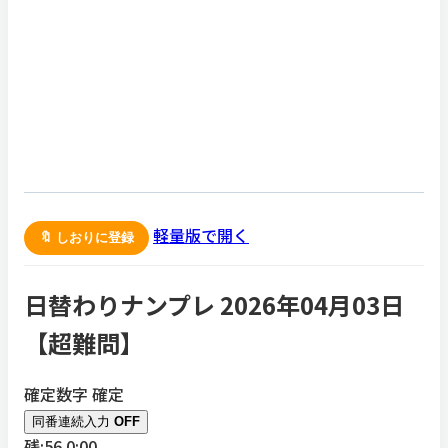
軽量版で開く
🔖 しおりに登録
日替わりナンプレ 2026年04月03日
【
超難問
】
確定数字
確定
同番連続入力
OFF
残:56
0:00