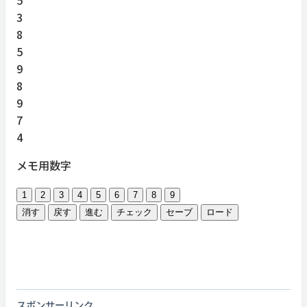
3
8
5
9
8
9
7
4
メモ用数字
1
2
3
4
5
6
7
8
9
消す
戻す
進む
チェック
セーブ
ロード
スポンサーリンク