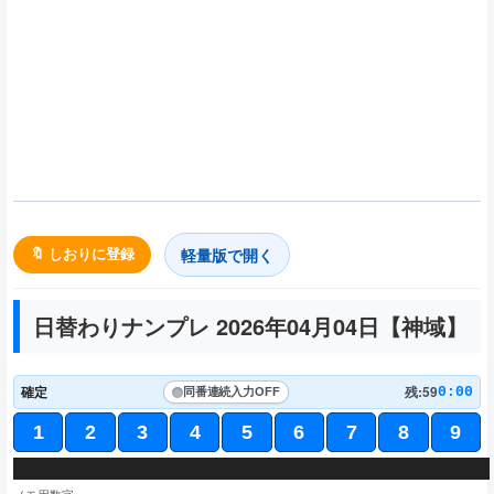
軽量版で開く
🔖 しおりに登録
日替わりナンプレ 2026年04月04日【
神域
】
確定
残:59
0:00
同番連続入力
OFF
1
2
3
4
5
6
7
8
9
3
8
4
2
1
8
3
7
1
5
5
9
7
6
8
4
2
7
9
7
3
8