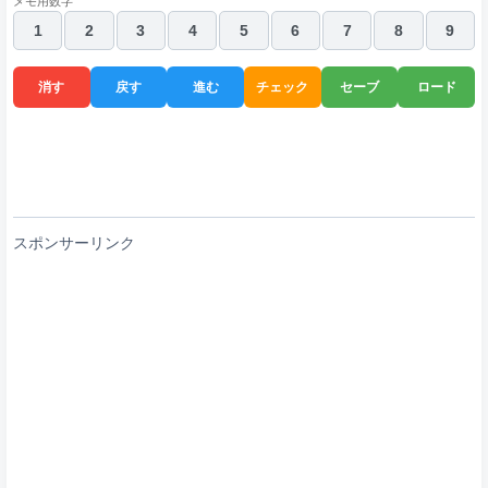
メモ用数字
1
2
3
4
5
6
7
8
9
消す
戻す
進む
チェック
セーブ
ロード
スポンサーリンク