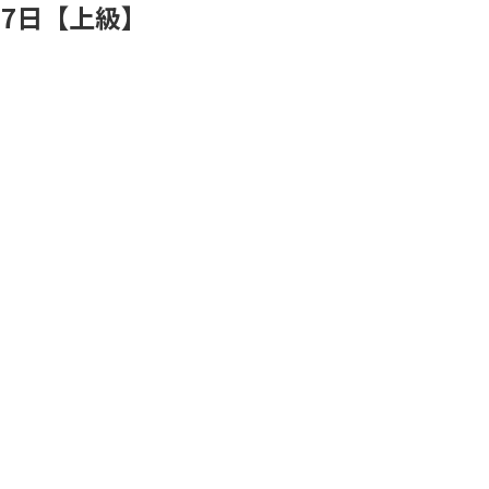
07日【
上級
】