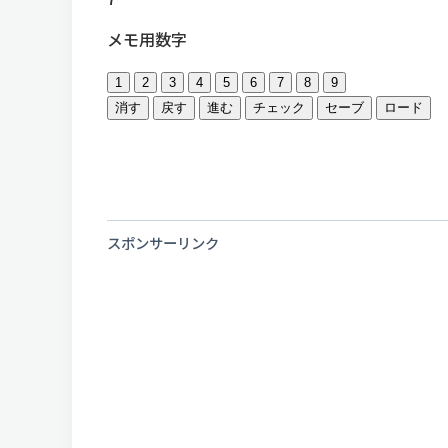
メモ用数字
1
2
3
4
5
6
7
8
9
消す
戻す
進む
チェック
セーブ
ロード
スポンサーリンク