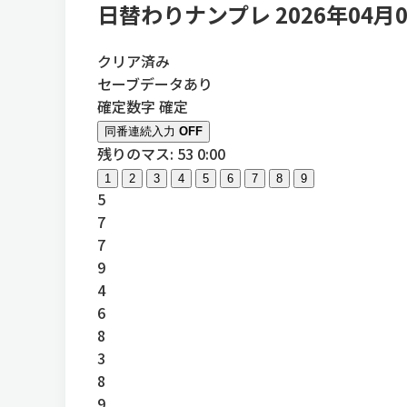
日替わりナンプレ 2026年04月
クリア済み
セーブデータあり
確定数字
確定
同番連続入力
OFF
残りのマス: 53
0:00
1
2
3
4
5
6
7
8
9
5
7
7
9
4
6
8
3
8
9