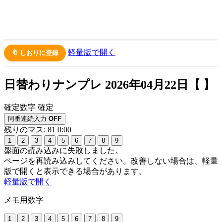
軽量版で開く
🔖 しおりに登録
日替わりナンプレ 2026年04月22日【
】
確定数字
確定
同番連続入力
OFF
残りのマス: 81
0:00
1
2
3
4
5
6
7
8
9
盤面の読み込みに失敗しました。
ページを再読み込みしてください。改善しない場合は、軽量
版で開くと表示できる場合があります。
軽量版で開く
メモ用数字
1
2
3
4
5
6
7
8
9