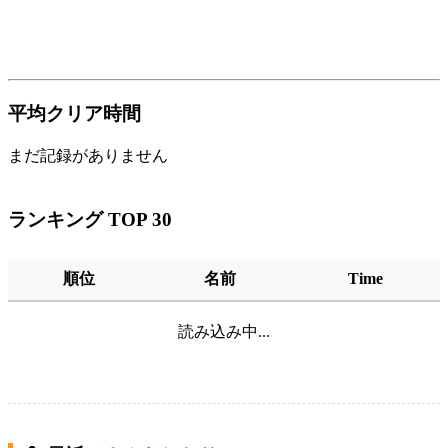
平均クリア時間
まだ記録がありません
ランキング TOP 30
順位
名前
Time
読み込み中...