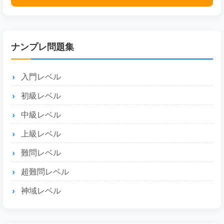
ナンプレ問題集
入門レベル
初級レベル
中級レベル
上級レベル
難問レベル
超難問レベル
神域レベル