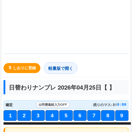
軽量版で開く
🔖 しおりに登録
日替わりナンプレ 2026年04月25日【
】
確定
残りのマス: 81
0:00
同番連続入力
OFF
1
2
3
4
5
6
7
8
9