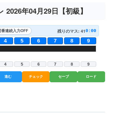
2026年04月29日【
初級
】
残りのマス: 41
0:00
同番連続入力
OFF
4
5
6
7
8
9
7
2
1
6
6
1
3
4
4
3
5
9
5
7
6
8
2
3
9
7
7
8
4
2
1
9
5
6
4
5
6
7
8
9
進む
チェック
セーブ
ロード