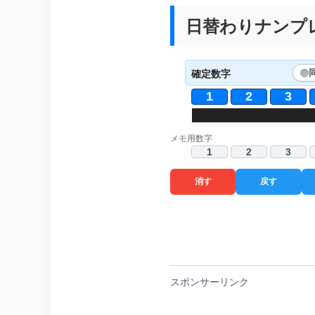
日替わりナンプレ 
確定数字
1
2
3
9
8
2
6
1
4
6
5
5
3
2
8
メモ用数字
1
2
3
消す
戻す
スポンサーリンク