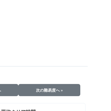
へ
次の難易度へ »