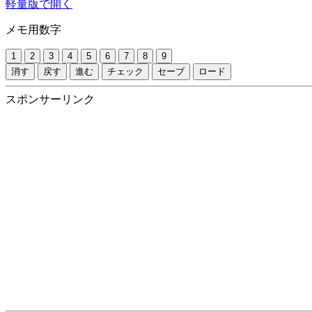
軽量版で開く
メモ用数字
1
2
3
4
5
6
7
8
9
消す
戻す
進む
チェック
セーブ
ロード
スポンサーリンク