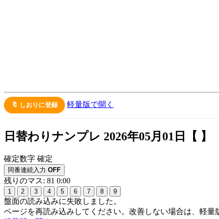
軽量版で開く
🔖 しおりに登録
日替わりナンプレ 2026年05月01日【
】
確定数字
確定
同番連続入力
OFF
残りのマス: 81
0:00
1
2
3
4
5
6
7
8
9
盤面の読み込みに失敗しました。
ページを再読み込みしてください。改善しない場合は、軽量