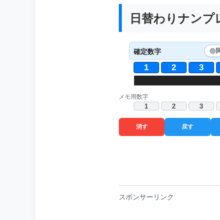
日替わりナンプレ 
確定数字
1
2
3
4
1
9
3
6
5
7
7
6
9
2
メモ用数字
1
2
3
消す
戻す
スポンサーリンク