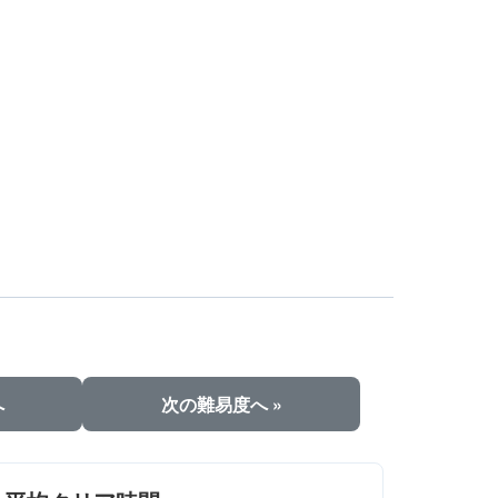
へ
次の難易度へ »