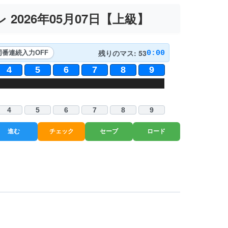
2026年05月07日【
上級
】
残りのマス: 53
0:00
同番連続入力
OFF
4
5
6
7
8
9
8
2
4
5
6
1
7
9
1
5
6
3
8
2
9
6
4
4
5
6
7
8
9
進む
チェック
セーブ
ロード