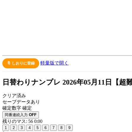
軽量版で開く
🔖 しおりに登録
日替わりナンプレ 2026年05月11日【
超
クリア済み
セーブデータあり
確定数字
確定
同番連続入力
OFF
残りのマス: 56
0:00
1
2
3
4
5
6
7
8
9