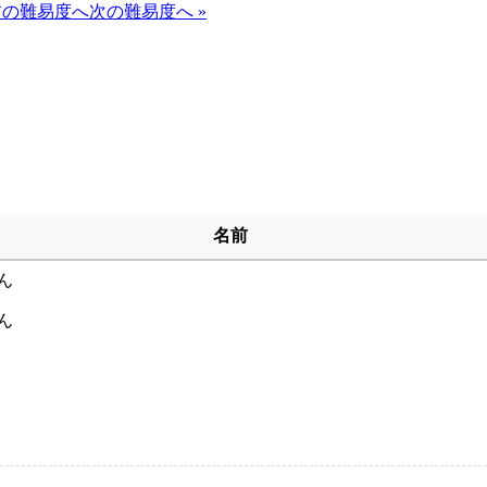
 前の難易度へ
次の難易度へ »
名前
ん
ん