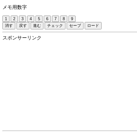
メモ用数字
1
2
3
4
5
6
7
8
9
消す
戻す
進む
チェック
セーブ
ロード
スポンサーリンク