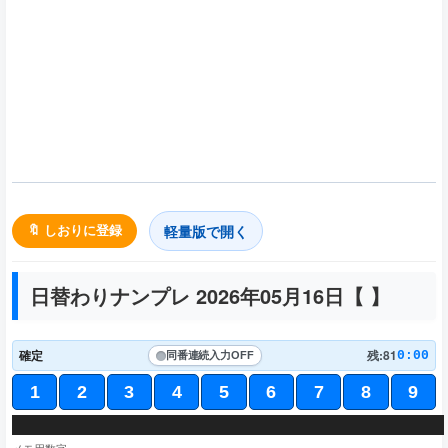
軽量版で開く
🔖 しおりに登録
日替わりナンプレ 2026年05月16日【
】
確定
残:81
0:00
同番連続入力
OFF
1
2
3
4
5
6
7
8
9