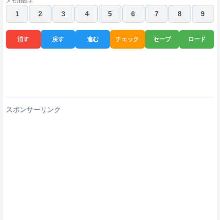
メモ用数字
1
2
3
4
5
6
7
8
9
消す
戻す
進む
チェック
セーブ
ロード
スポンサーリンク