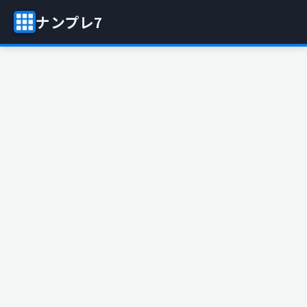
ナンプレ7