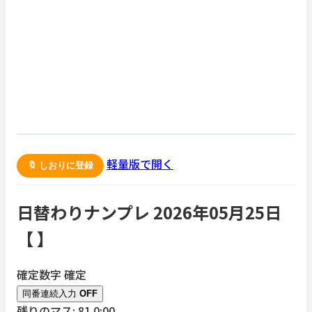
軽量版で開く
🔖 しおりに登録
日替わりナンプレ 2026年05月25日
【
】
確定数字
確定
同番連続入力
OFF
残りのマス: 81
0:00