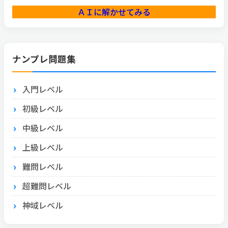
ＡＩに解かせてみる
ナンプレ問題集
入門レベル
初級レベル
中級レベル
上級レベル
難問レベル
超難問レベル
神域レベル