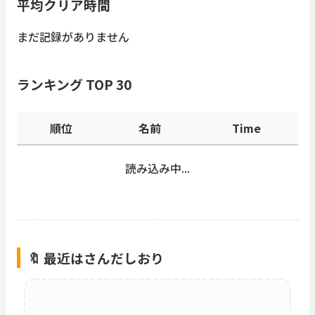
平均クリア時間
まだ記録がありません
ランキング TOP 30
順位
名前
Time
読み込み中...
🔖 最近はさんだしおり