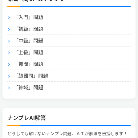
「入門」問題
「初級」問題
「中級」問題
「上級」問題
「難問」問題
「超難問」問題
「神域」問題
ナンプレAI解答
どうしても解けないナンプレ問題、ＡＩが解法を伝授します！