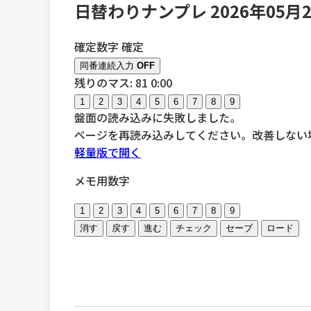
日替わりナンプレ 2026年05月
確定数字
確定
同番連続入力
OFF
残りのマス: 81
0:00
1
2
3
4
5
6
7
8
9
盤面の読み込みに失敗しました。
ページを再読み込みしてください。改善しない
軽量版で開く
メモ用数字
1
2
3
4
5
6
7
8
9
消す
戻す
進む
チェック
セーブ
ロード