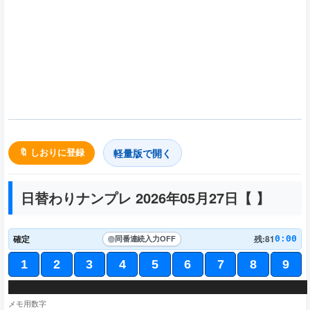
軽量版で開く
🔖 しおりに登録
日替わりナンプレ 2026年05月27日【
】
確定
残:81
0:00
同番連続入力
OFF
1
2
3
4
5
6
7
8
9
メモ用数字