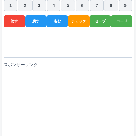
1
2
3
4
5
6
7
8
9
消す
戻す
進む
チェック
セーブ
ロード
スポンサーリンク