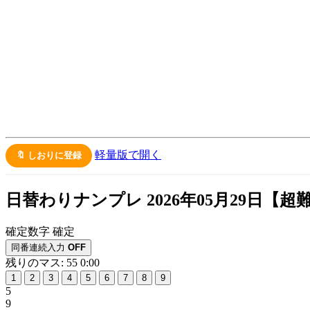
軽量版で開く
🔖 しおりに登録
日替わりナンプレ 2026年05月29日【
超
確定数字
確定
同番連続入力
OFF
残りのマス: 55
0:00
1
2
3
4
5
6
7
8
9
5
9