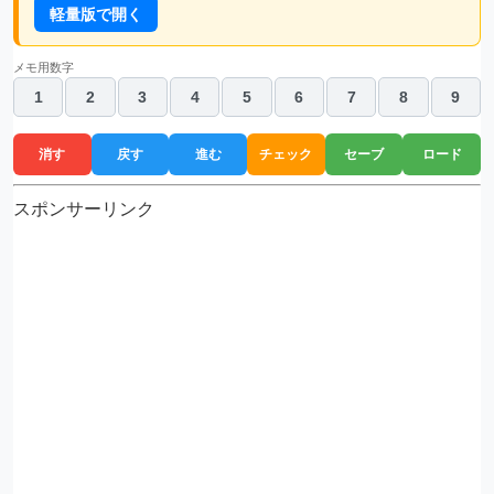
軽量版で開く
メモ用数字
1
2
3
4
5
6
7
8
9
消す
戻す
進む
チェック
セーブ
ロード
スポンサーリンク