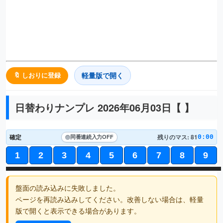
軽量版で開く
🔖 しおりに登録
日替わりナンプレ 2026年06月03日【
】
確定
残りのマス: 81
0:00
同番連続入力
OFF
1
2
3
4
5
6
7
8
9
盤面の読み込みに失敗しました。
ページを再読み込みしてください。改善しない場合は、軽量
版で開くと表示できる場合があります。