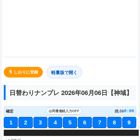
軽量版で開く
🔖 しおりに登録
日替わりナンプレ 2026年06月06日【
神域
】
確定
残:56
0:00
同番連続入力
OFF
1
2
3
4
5
6
7
8
9
5
1
6
1
9
4
2
3
4
7
7
8
2
9
1
9
8
7
4
6
3
5
7
3
9