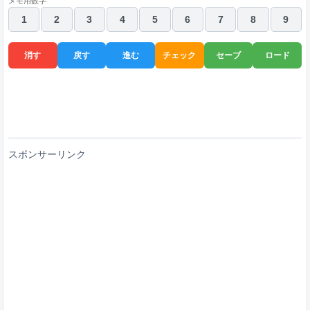
メモ用数字
1
2
3
4
5
6
7
8
9
消す
戻す
進む
チェック
セーブ
ロード
スポンサーリンク