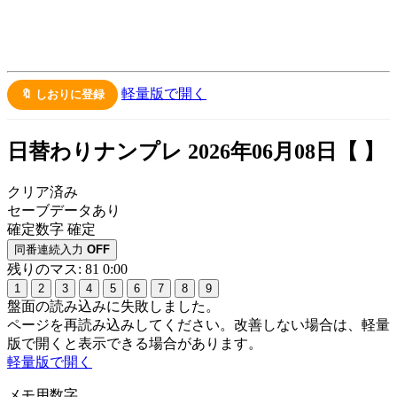
軽量版で開く
🔖 しおりに登録
日替わりナンプレ 2026年06月08日【
】
クリア済み
セーブデータあり
確定数字
確定
同番連続入力
OFF
残りのマス: 81
0:00
1
2
3
4
5
6
7
8
9
盤面の読み込みに失敗しました。
ページを再読み込みしてください。改善しない場合は、軽量
版で開くと表示できる場合があります。
軽量版で開く
メモ用数字