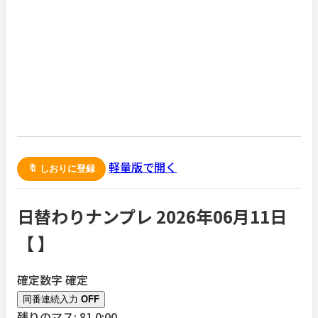
軽量版で開く
🔖 しおりに登録
日替わりナンプレ 2026年06月11日
【
】
確定数字
確定
同番連続入力
OFF
残りのマス: 81
0:00