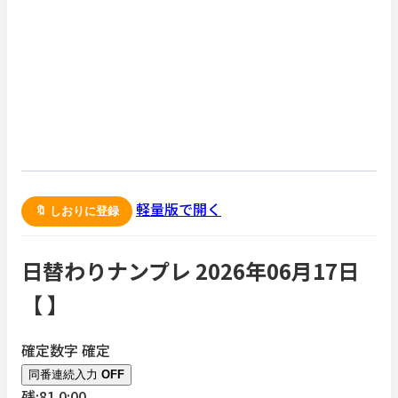
軽量版で開く
🔖 しおりに登録
日替わりナンプレ 2026年06月17日
【
】
確定数字
確定
同番連続入力
OFF
残:81
0:00