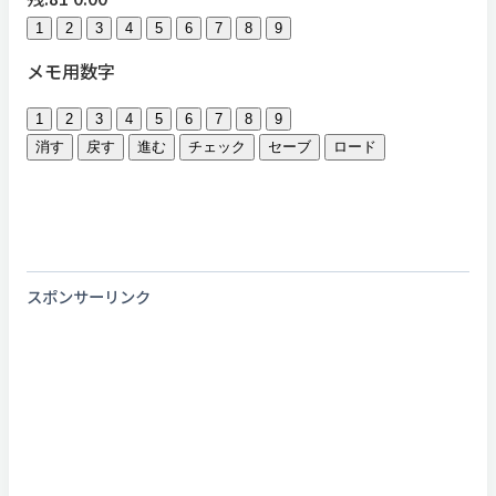
1
2
3
4
5
6
7
8
9
メモ用数字
1
2
3
4
5
6
7
8
9
消す
戻す
進む
チェック
セーブ
ロード
スポンサーリンク