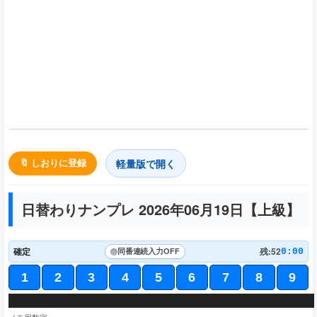
軽量版で開く
🔖 しおりに登録
日替わりナンプレ 2026年06月19日【
上級
】
確定
残:52
0:00
同番連続入力
OFF
1
2
3
4
5
6
7
8
9
6
4
1
5
5
9
9
8
4
2
8
2
8
5
6
4
1
8
5
1
9
4
6
3
6
8
9
5
3