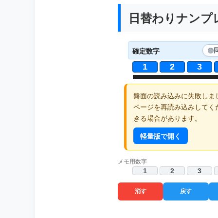
日替わりナンプレ 
確定数字
1
2
3
盤面の読み込みに失敗しま
ページを再読み込みしてく
きる場合があります。
軽量版で開く
メモ用数字
1
2
3
消す
戻す