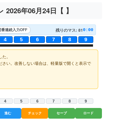
2026年06月24日【
】
残りのマス: 81
0:00
同番連続入力
OFF
4
5
6
7
8
9
した。
ださい。改善しない場合は、軽量版で開くと表示で
4
5
6
7
8
9
進む
チェック
セーブ
ロード