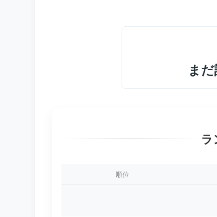
まだ
ラ
順位