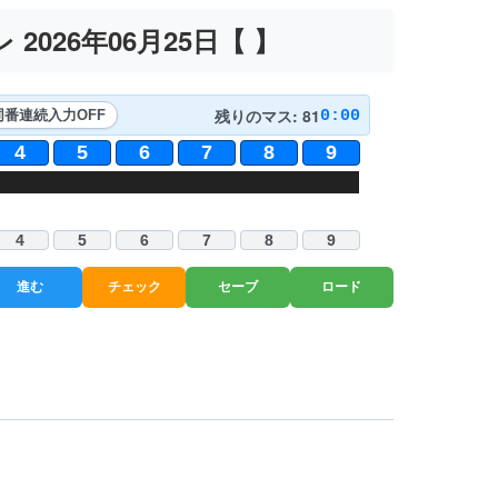
2026年06月25日【
】
残りのマス: 81
0:00
同番連続入力
OFF
4
5
6
7
8
9
4
5
6
7
8
9
進む
チェック
セーブ
ロード