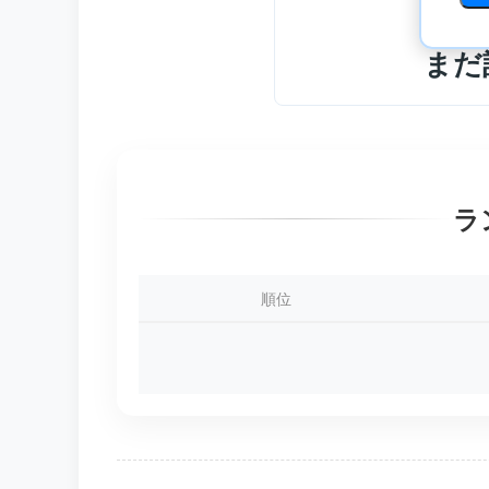
まだ
ラ
順位