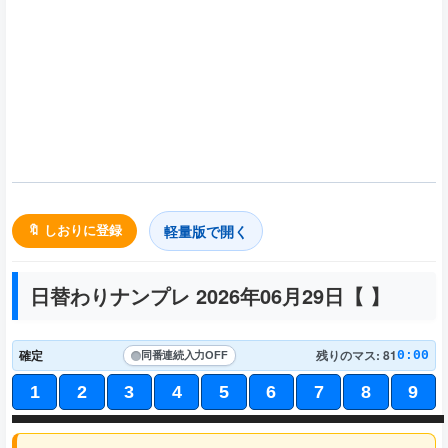
軽量版で開く
🔖 しおりに登録
日替わりナンプレ 2026年06月29日【
】
確定
残りのマス: 81
0:00
同番連続入力
OFF
1
2
3
4
5
6
7
8
9