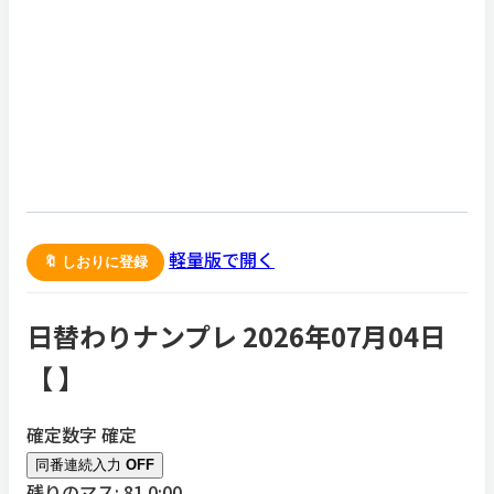
軽量版で開く
🔖 しおりに登録
日替わりナンプレ 2026年07月04日
【
】
確定数字
確定
同番連続入力
OFF
残りのマス: 81
0:00