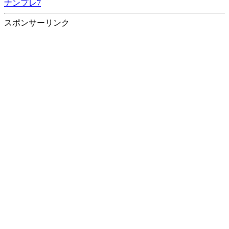
ナンプレ7
スポンサーリンク