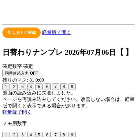
軽量版で開く
🔖 しおりに登録
日替わりナンプレ 2026年07月06日【
】
確定数字
確定
同番連続入力
OFF
残りのマス: 81
0:00
1
2
3
4
5
6
7
8
9
盤面の読み込みに失敗しました。
ページを再読み込みしてください。改善しない場合は、軽量
版で開くと表示できる場合があります。
軽量版で開く
メモ用数字
1
2
3
4
5
6
7
8
9